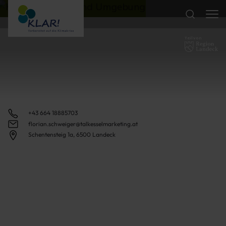
Teil von
+43 664 18885703
florian.schweiger@talkesselmarketing.at
Schentensteig 1a, 6500 Landeck
Region Landeck
Klimawandelanpassung
KLAR! Landeck und
Umgebung