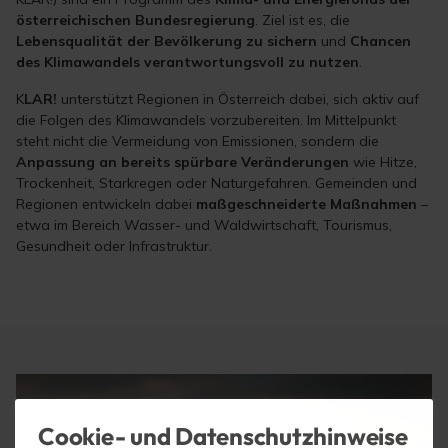
österreichischen Bundesregierung
. Ziel ist es, die
Lebensqualität der Bevölkerung zu sichern
und
Chancen
des Klimawandels verantwortungsvoll zu nutzen
.
K
LAR!
unterstützt Regionen in Österreich dabei, sich aktiv auf
die Folgen des Klimawandels vorzubereiten. Im Mittelpunkt
steht nicht die Vermeidung von Emissionen, sondern die
Anpassung an bereits spürbare Veränderungen
wie Hitze,
Trockenheit, Starkregen oder Naturgefahren. Gemeinden und
Regionen entwickeln dabei
maßgeschneiderte Maßnahmen
–
etwa im Bereich Wasser- und Waldwirtschaft, Tourismus,
Gesundheit oder Infrastruktur.
Cookie- und Datenschutzhinweise